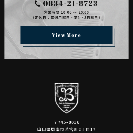
0834-21-8723
(3) ユーザーが本サービスを利用するにあたって、当社が収集す
る情報
営業時間 10:00 ～ 20:00
当社は、本サービスへのアクセス状況やそのご利用方法に関する
（定休日：毎週月曜日・第1・3日曜日）
情報を収集することがあります。これには以下の情報が含まれま
す。
・リファラ
View More
・IPアドレス
・サーバーアクセスログに関する情報
・Cookie、ADID、IDFAその他の識別子
(4) ユーザーが本サービスを利用するにあたって、当社がユーザ
ーの個別同意に基づいて収集する情報
当社は、ユーザーが3-1に定める方法により個別に同意した場
合、当社は以下の情報を利用中の端末から収集します。
・位置情報
2.利用目的
本サービスのサービス提供にかかわる利用者情報の具体的な利用
目的は以下のとおりです。
(1) 本サービスに関する登録の受付、本人確認、ユーザー認証、
〒745-0016
ユーザー設定の記録、利用料金の決済計算等本サービスの提供、
山口県周南市若宮町2丁目17
維持、保護及び改善のため