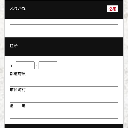
ふりがな
必須
住所
〒
‐
都道府県
市区町村
番 地