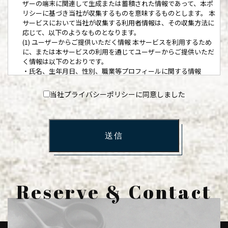
ザーの端末に関連して生成または蓄積された情報であって、本ポ
リシーに基づき当社が収集するものを意味するものとします。 本
サービスにおいて当社が収集する利用者情報は、その収集方法に
応じて、以下のようなものとなります。
(1) ユーザーからご提供いただく情報 本サービスを利用するため
に、または本サービスの利用を通じてユーザーからご提供いただ
く情報は以下のとおりです。
・氏名、生年月日、性別、職業等プロフィールに関する情報
・メールアドレス、電話番号、住所等連絡先に関する情報
・クレジットカード情報、銀行口座情報、電子マネー情報等決済
当社プライバシーポリシーに同意しました
手段に関する情報
・ユーザーの肖像を含む静止画情報
・入力フォームその他当社が定める方法を通じてユーザーが入力
または送信する情報
送信
(2) ユーザーが本サービスの利用において、他のサービスと連携
を許可することにより、当該他のサービスからご提供いただく情
報
ユーザーが、本サービスを利用するにあたり、ソーシャルネット
ワーキングサービス等の他のサービスとの連携を許可した場合に
Reserve & Contact
は、その許可の際にご同意いただいた内容に基づき、以下の情報
を当該外部サービスから収集します。
・当該外部サービスでユーザーが利用するID
・その他当該外部サービスのプライバシー設定によりユーザーが
連携先に開示を認めた情報